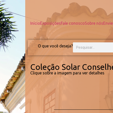
Início
Exposições
Fale conosco
Sobre nós
Envie
O que você deseja?
Coleção Solar Conselh
Clique sobre a imagem para ver detalhes