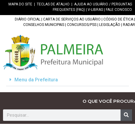
MAPA DO SITE
|
TECLAS DE ATALHO
|
AJUDA AO USUÁRIO / PERGUNTAS
FREQUENTES (FAQ)
|
V-LIBRAS
|
FALE CONOSCO
DIÁRIO OFICIAL
|
CARTA DE SERVIÇOS AO USUÁRIO
|
CÓDIGO DE ÉTICA
|
CONSELHOS MUNICIPAIS
|
CONCURSOS/PSS
|
LEGISLAÇÃO
|
RADAR
Menu da Prefeitura
O QUE VOCÊ PROCUR