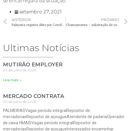
se encarregará da situação.
setembro 27, 2021
ANTERIOR
PRÓXIMO
Palmeira registra óbito por Covid-19 e confirma sete novos casos
Chamamento – solicitação de comparecimento de candidato – 27/09
Ultimas Notícias
MUTIRÃO EMPLOYER
30 de julho de 2026
Leia mais »
MERCADO CONTRATA
30 de julho de 2026
PALMEIRASVagas período integralRepositor de
mercadoriasRepositor de açougueAtendente de padariaOperador
de caixa HMAISVagas período integralRepositor de
mercadoriasRepositor de açougueInteressados encaminhar