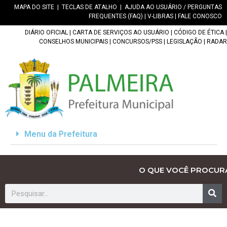
MAPA DO SITE
|
TECLAS DE ATALHO
|
AJUDA AO USUÁRIO / PERGUNTAS
FREQUENTES (FAQ)
|
V-LIBRAS
|
FALE CONOSCO
DIÁRIO OFICIAL
|
CARTA DE SERVIÇOS AO USUÁRIO
|
CÓDIGO DE ÉTICA
|
CONSELHOS MUNICIPAIS
|
CONCURSOS/PSS
|
LEGISLAÇÃO
|
RADAR
Menu da Prefeitura
O QUE VOCÊ PROCUR