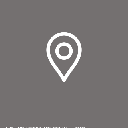
Rua Luiza Trombini Malucelli, 134 – Centro