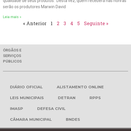
qualidade de seus produtos. Desta vez, quem receberá nas honras
serão os produtores Marwin David
Leia mais »
« Anterior
1
2
3
4
5
Seguinte »
ÓRGÃOS E
SERVIÇOS
PÚBLICOS
DIÁRIO OFICIAL
ALISTAMENTO ONLINE
LEIS MUNICIPAIS
DETRAN
RPPS
IMASP
DEFESA CIVIL
CÂMARA MUNICIPAL
BNDES