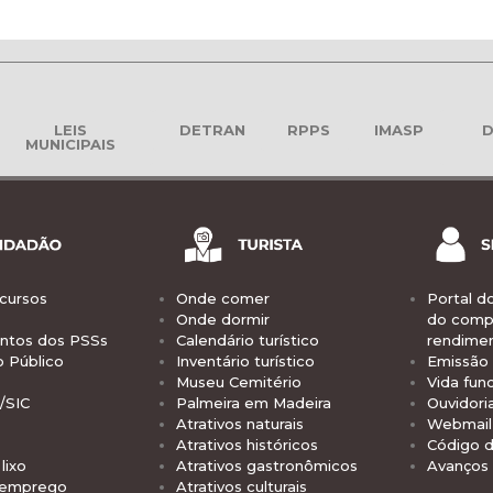
LEIS
DETRAN
RPPS
IMASP
D
MUNICIPAIS
cursos
Onde comer
Portal d
Onde dormir
do comp
tos dos PSSs
Calendário turístico
rendime
o Público
Inventário turístico
Emissão 
Museu Cemitério
Vida func
/SIC
Palmeira em Madeira
Ouvidori
Atrativos naturais
Webmail 
Atrativos históricos
Código d
lixo
Atrativos gastronômicos
Avanços
 emprego
Atrativos culturais