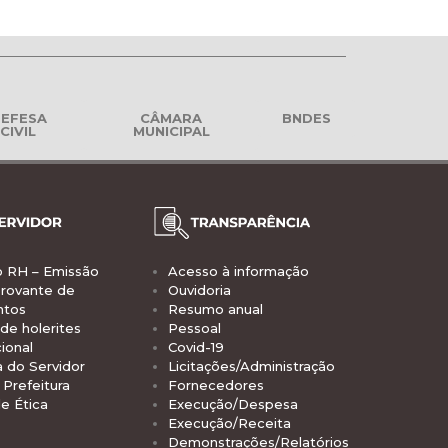
EFESA
CÂMARA
BNDES
CIVIL
MUNICIPAL
o RH – Emissão
Acesso à informação
rovante de
Ouvidoria
ntos
Resumo anual
de holerites
Pessoal
ional
Covid-19
a do Servidor
Licitações/Administração
Prefeitura
Fornecedores
e Ética
Execução/Despesa
Execução/Receita
Demonstrações/Relatórios