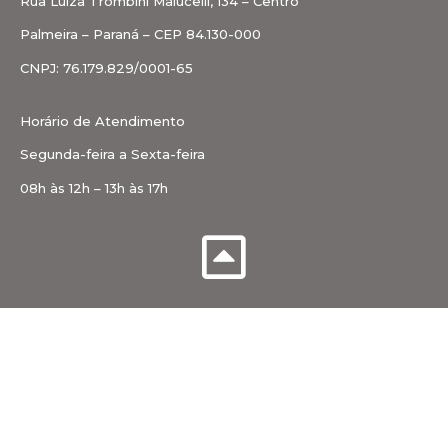
Rua Luiza Trombini Malucelli, 134 – Centro
Palmeira – Paraná – CEP 84.130-000
CNPJ: 76.179.829/0001-65
Horário de Atendimento
Segunda-feira a Sexta-feira
08h às 12h – 13h às 17h