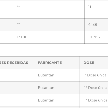
**
11
**
4.138
13.010
10.786
SES RECEBIDAS
FABRICANTE
DOSE
Butantan
1ª Dose única
Butantan
1ª Dose única
Butantan
1ª Dose única