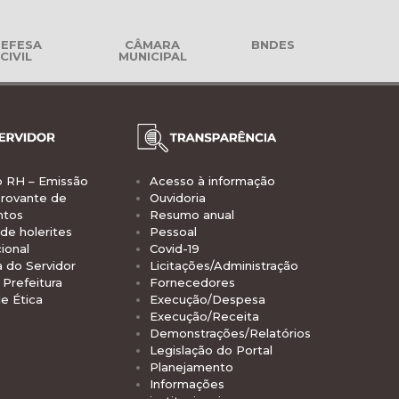
EFESA
CÂMARA
BNDES
CIVIL
MUNICIPAL
o RH – Emissão
Acesso à informação
rovante de
Ouvidoria
ntos
Resumo anual
de holerites
Pessoal
ional
Covid-19
a do Servidor
Licitações/Administração
Prefeitura
Fornecedores
e Ética
Execução/Despesa
Execução/Receita
Demonstrações/Relatórios
Legislação do Portal
Planejamento
Informações