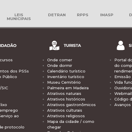
LEIS
DETRAN
RPPS
IMASP
D
MUNICIPAIS
cursos
Onde comer
Portal d
Onde dormir
do comp
tos dos PSSs
Calendário turístico
rendime
o Público
Inventário turístico
Emissão 
Museu Cemitério
Vida func
/SIC
Palmeira em Madeira
Ouvidori
Atrativos naturais
Webmail 
Atrativos históricos
Código d
lixo
Atrativos gastronômicos
Avanços
 emprego
Atrativos culturais
Serviço ao
Atrativos religiosos
Mapa da cidade / como
de protocolo
chegar