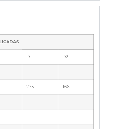
LICADAS
D1
D2
275
166