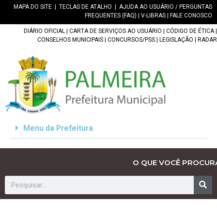
MAPA DO SITE
|
TECLAS DE ATALHO
|
AJUDA AO USUÁRIO / PERGUNTAS
FREQUENTES (FAQ)
|
V-LIBRAS
|
FALE CONOSCO
DIÁRIO OFICIAL
|
CARTA DE SERVIÇOS AO USUÁRIO
|
CÓDIGO DE ÉTICA
|
CONSELHOS MUNICIPAIS
|
CONCURSOS/PSS
|
LEGISLAÇÃO
|
RADAR
Menu da Prefeitura
O QUE VOCÊ PROCUR