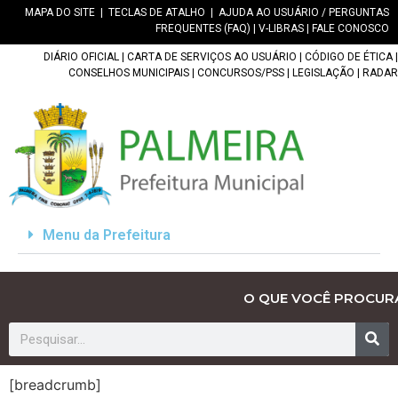
MAPA DO SITE
|
TECLAS DE ATALHO
|
AJUDA AO USUÁRIO / PERGUNTAS
FREQUENTES (FAQ)
|
V-LIBRAS
|
FALE CONOSCO
DIÁRIO OFICIAL
|
CARTA DE SERVIÇOS AO USUÁRIO
|
CÓDIGO DE ÉTICA
|
CONSELHOS MUNICIPAIS
|
CONCURSOS/PSS
|
LEGISLAÇÃO
|
RADAR
Menu da Prefeitura
O QUE VOCÊ PROCUR
[breadcrumb]