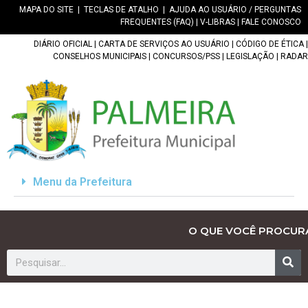
MAPA DO SITE
|
TECLAS DE ATALHO
|
AJUDA AO USUÁRIO / PERGUNTAS
FREQUENTES (FAQ)
|
V-LIBRAS
|
FALE CONOSCO
DIÁRIO OFICIAL
|
CARTA DE SERVIÇOS AO USUÁRIO
|
CÓDIGO DE ÉTICA
|
CONSELHOS MUNICIPAIS
|
CONCURSOS/PSS
|
LEGISLAÇÃO
|
RADAR
Menu da Prefeitura
O QUE VOCÊ PROCUR