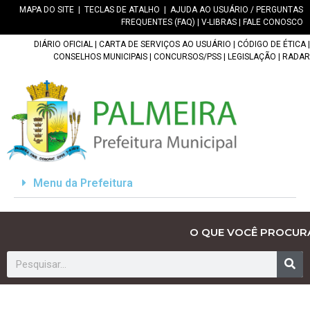
MAPA DO SITE
|
TECLAS DE ATALHO
|
AJUDA AO USUÁRIO / PERGUNTAS
FREQUENTES (FAQ)
|
V-LIBRAS
|
FALE CONOSCO
DIÁRIO OFICIAL
|
CARTA DE SERVIÇOS AO USUÁRIO
|
CÓDIGO DE ÉTICA
|
CONSELHOS MUNICIPAIS
|
CONCURSOS/PSS
|
LEGISLAÇÃO
|
RADAR
Menu da Prefeitura
O QUE VOCÊ PROCUR