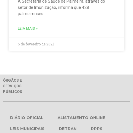
A Secretaria de Saúde de Palmeira, através do
setor de Imunização, informa que 428
palmeirenses
LEIA MAIS »
5 de fevereiro de 2021
ÓRGÃOS E
SERVIÇOS
PÚBLICOS
DIÁRIO OFICIAL
ALISTAMENTO ONLINE
LEIS MUNICIPAIS
DETRAN
RPPS