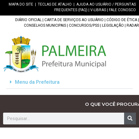
MAPA DO SITE
|
TECLAS DE ATALHO
|
AJUDA AO USUÁRIO / PERGUNTAS
FREQUENTES (FAQ)
|
V-LIBRAS
|
FALE CONOSCO
DIÁRIO OFICIAL
|
CARTA DE SERVIÇOS AO USUÁRIO
|
CÓDIGO DE ÉTICA
|
CONSELHOS MUNICIPAIS
|
CONCURSOS/PSS
|
LEGISLAÇÃO
|
RADAR
Menu da Prefeitura
O QUE VOCÊ PROCUR