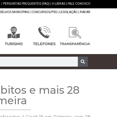
 / PERGUNTAS FREQUENTES (FAQ)
|
V-LIBRAS
|
FALE CONOSCO
SELHOS MUNICIPAIS
|
CONCURSOS/PSS
|
LEGISLAÇÃO
|
RADAR
bitos e mais 28
meira
referentes à Covid-19 em Palmeira, com 28