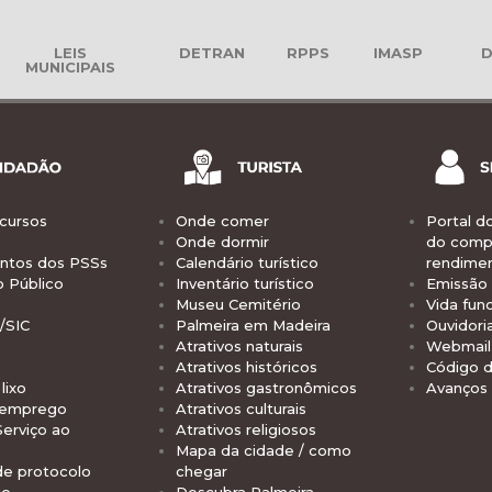
LEIS
DETRAN
RPPS
IMASP
D
MUNICIPAIS
cursos
Onde comer
Portal d
Onde dormir
do comp
tos dos PSSs
Calendário turístico
rendime
o Público
Inventário turístico
Emissão 
Museu Cemitério
Vida func
/SIC
Palmeira em Madeira
Ouvidori
Atrativos naturais
Webmail 
Atrativos históricos
Código d
lixo
Atrativos gastronômicos
Avanços
 emprego
Atrativos culturais
Serviço ao
Atrativos religiosos
Mapa da cidade / como
de protocolo
chegar
io
Descubra Palmeira