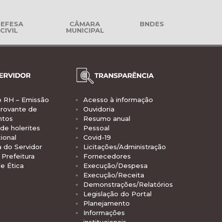
EFESA
CÂMARA
BNDES
CIVIL
MUNICIPAL
o RH – Emissão
Acesso à informação
rovante de
Ouvidoria
ntos
Resumo anual
de holerites
Pessoal
ional
Covid-19
a do Servidor
Licitações/Administração
Prefeitura
Fornecedores
e Ética
Execução/Despesa
Execução/Receita
Demonstrações/Relatórios
Legislação do Portal
Planejamento
Informações
institucionais