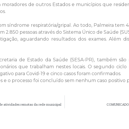
moradores de outros Estados e municípios que resid
os.
 síndrome respiratória/gripal. Ao todo, Palmeira tem 4.
 em 2.850 pessoas através do Sistema Único de Saúde (SUS
gação, aguardando resultados dos exames. Além diss
etaria de Estado da Saúde (SESA-PR), também são r
ionários que trabalham nestes locais. O segundo cic
gativo para Covid-19 e cinco casos foram confirmados.
es e o processo foi concluído sem nenhum caso positivo p
e atividades remotas da rede municipal
COMUNICADO | 