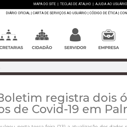
MAPA DO SITE
|
TECLAS DE ATALHO
|
AJUDA AO USUÁRIO
DIÁRIO OFICIAL
|
CARTA DE SERVIÇOS AO USUÁRIO
|
CÓDIGO DE ÉTICA
|
CON
etim registra dois ó
os de Covid-19 em Pal
vulgou nesta terça-feira (23) a atualização dos dados 