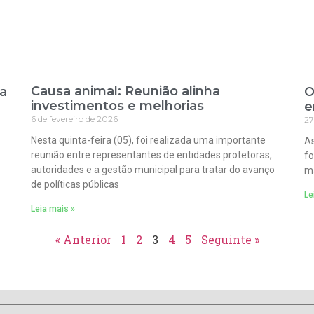
Causa animal: Reunião alinha
ra
O
investimentos e melhorias
e
6 de fevereiro de 2026
27
Nesta quinta-feira (05), foi realizada uma importante
As
reunião entre representantes de entidades protetoras,
fo
autoridades e a gestão municipal para tratar do avanço
ma
de políticas públicas
Le
Leia mais »
« Anterior
1
2
3
4
5
Seguinte »