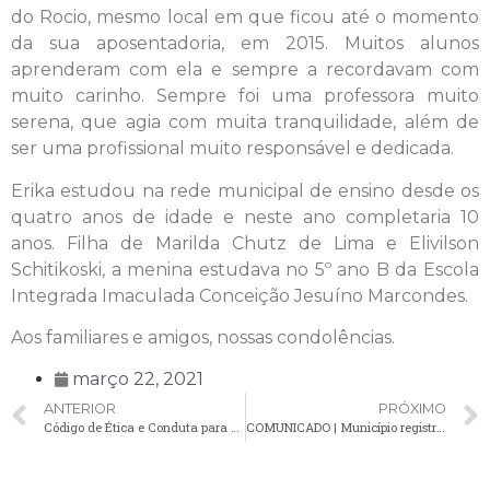
do Rocio, mesmo local em que ficou até o momento
da sua aposentadoria, em 2015. Muitos alunos
aprenderam com ela e sempre a recordavam com
muito carinho. Sempre foi uma professora muito
serena, que agia com muita tranquilidade, além de
ser uma profissional muito responsável e dedicada.
Erika estudou na rede municipal de ensino desde os
quatro anos de idade e neste ano completaria 10
anos. Filha de Marilda Chutz de Lima e Elivilson
Schitikoski, a menina estudava no 5º ano B da Escola
Integrada Imaculada Conceição Jesuíno Marcondes.
Aos familiares e amigos, nossas condolências.
março 22, 2021
ANTERIOR
PRÓXIMO
Código de Ética e Conduta para servidores públicos está disponível no site do Município
COMUNICADO | Município registra mais um óbito por Covid-19 e confirma 23 novos casos