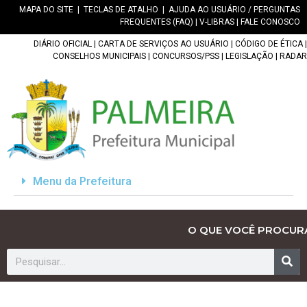
MAPA DO SITE
|
TECLAS DE ATALHO
|
AJUDA AO USUÁRIO / PERGUNTAS
FREQUENTES (FAQ)
|
V-LIBRAS
|
FALE CONOSCO
DIÁRIO OFICIAL
|
CARTA DE SERVIÇOS AO USUÁRIO
|
CÓDIGO DE ÉTICA
|
CONSELHOS MUNICIPAIS
|
CONCURSOS/PSS
|
LEGISLAÇÃO
|
RADAR
Menu da Prefeitura
O QUE VOCÊ PROCUR