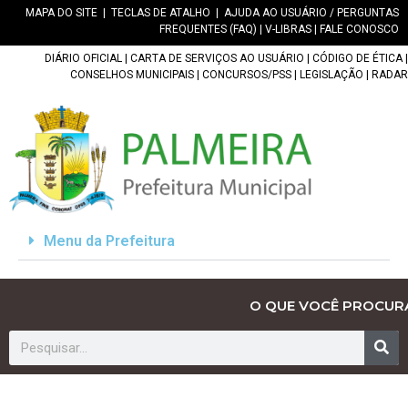
MAPA DO SITE
|
TECLAS DE ATALHO
|
AJUDA AO USUÁRIO / PERGUNTAS
FREQUENTES (FAQ)
|
V-LIBRAS
|
FALE CONOSCO
DIÁRIO OFICIAL
|
CARTA DE SERVIÇOS AO USUÁRIO
|
CÓDIGO DE ÉTICA
|
CONSELHOS MUNICIPAIS
|
CONCURSOS/PSS
|
LEGISLAÇÃO
|
RADAR
Menu da Prefeitura
O QUE VOCÊ PROCUR