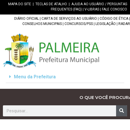
MAPA DO SITE
|
TECLAS DE ATALHO
|
AJUDA AO USUÁRIO / PERGUNTAS
FREQUENTES (FAQ)
|
V-LIBRAS
|
FALE CONOSCO
DIÁRIO OFICIAL
|
CARTA DE SERVIÇOS AO USUÁRIO
|
CÓDIGO DE ÉTICA
|
CONSELHOS MUNICIPAIS
|
CONCURSOS/PSS
|
LEGISLAÇÃO
|
RADAR
Menu da Prefeitura
O QUE VOCÊ PROCUR