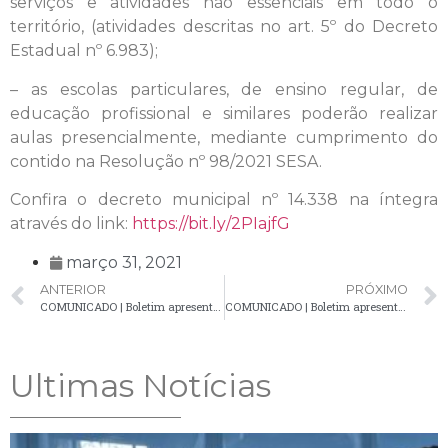
serviços e atividades não essenciais em todo o
território, (atividades descritas no art. 5º do Decreto
Estadual nº 6.983);
– as escolas particulares, de ensino regular, de
educação profissional e similares poderão realizar
aulas presencialmente, mediante cumprimento do
contido na Resolução nº 98/2021 SESA.
Confira o decreto municipal nº 14.338 na íntegra
através do link:
https://bit.ly/2PIajfG
março 31, 2021
ANTERIOR
PRÓXIMO
COMUNICADO | Boletim apresenta 23 novos casos confirmados de Covid-19
COMUNICADO | Boletim apresenta mais um óbito por Covid-19 e confirma 18 novos casos
Ultimas Notícias