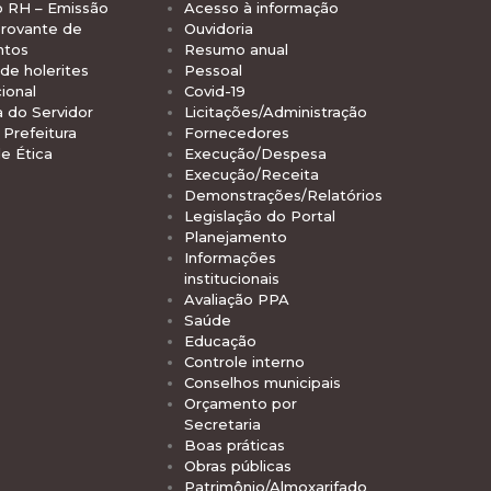
o RH – Emissão
Acesso à informação
rovante de
Ouvidoria
ntos
Resumo anual
de holerites
Pessoal
ional
Covid-19
a do Servidor
Licitações/Administração
Prefeitura
Fornecedores
e Ética
Execução/Despesa
Execução/Receita
Demonstrações/Relatórios
Legislação do Portal
Planejamento
Informações
institucionais
Avaliação PPA
Saúde
Educação
Controle interno
Conselhos municipais
Orçamento por
Secretaria
Boas práticas
Obras públicas
Patrimônio/Almoxarifado