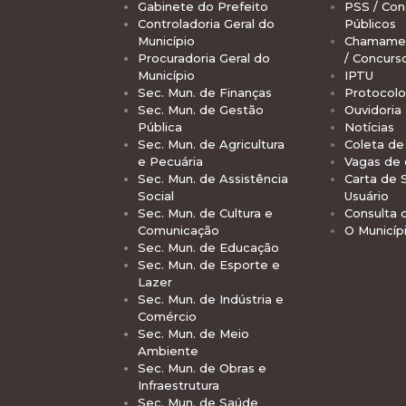
Gabinete do Prefeito
PSS / Con
Controladoria Geral do
Públicos
Município
Chamamen
Procuradoria Geral do
/ Concurs
Município
IPTU
Sec. Mun. de Finanças
Protocolo
Sec. Mun. de Gestão
Ouvidoria
Pública
Notícias
Sec. Mun. de Agricultura
Coleta de 
e Pecuária
Vagas de
Sec. Mun. de Assistência
Carta de 
Social
Usuário
Sec. Mun. de Cultura e
Consulta 
Comunicação
O Municíp
Sec. Mun. de Educação
Sec. Mun. de Esporte e
Lazer
Sec. Mun. de Indústria e
Comércio
Sec. Mun. de Meio
Ambiente
Sec. Mun. de Obras e
Infraestrutura
Sec. Mun. de Saúde