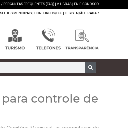
 / PERGUNTAS FREQUENTES (FAQ)
|
V-LIBRAS
|
FALE CONOSCO
SELHOS MUNICIPAIS
|
CONCURSOS/PSS
|
LEGISLAÇÃO
|
RADAR
para controle de
 Cemitério Municipal, os proprietários de