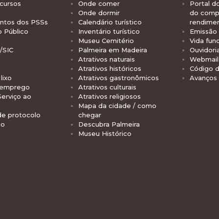
cursos
Onde comer
Portal d
Onde dormir
do comp
tos dos PSSs
Calendário turístico
rendime
o Público
Inventário turístico
Emissão 
Museu Cemitério
Vida func
/SIC
Palmeira em Madeira
Ouvidori
Atrativos naturais
Webmail 
Atrativos históricos
Código d
lixo
Atrativos gastronômicos
Avanços
 emprego
Atrativos culturais
Serviço ao
Atrativos religiosos
Mapa da cidade / como
de protocolo
chegar
io
Descubra Palmeira
Museu Histórico