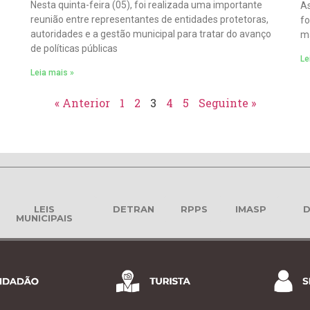
Nesta quinta-feira (05), foi realizada uma importante
As
reunião entre representantes de entidades protetoras,
fo
autoridades e a gestão municipal para tratar do avanço
ma
de políticas públicas
Le
Leia mais »
« Anterior
1
2
3
4
5
Seguinte »
LEIS
DETRAN
RPPS
IMASP
D
MUNICIPAIS