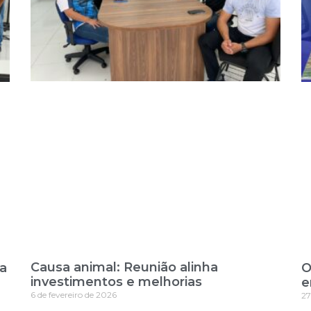
Causa animal: Reunião alinha
ra
O
investimentos e melhorias
e
6 de fevereiro de 2026
27