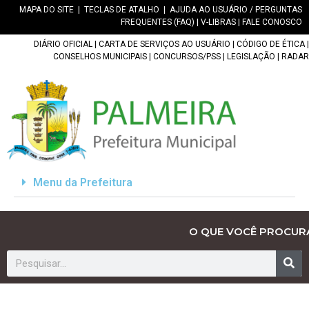
MAPA DO SITE
|
TECLAS DE ATALHO
|
AJUDA AO USUÁRIO / PERGUNTAS
FREQUENTES (FAQ)
|
V-LIBRAS
|
FALE CONOSCO
DIÁRIO OFICIAL
|
CARTA DE SERVIÇOS AO USUÁRIO
|
CÓDIGO DE ÉTICA
|
CONSELHOS MUNICIPAIS
|
CONCURSOS/PSS
|
LEGISLAÇÃO
|
RADAR
Menu da Prefeitura
O QUE VOCÊ PROCUR