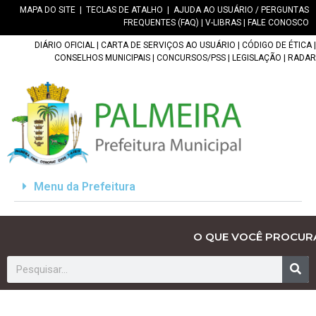
MAPA DO SITE
|
TECLAS DE ATALHO
|
AJUDA AO USUÁRIO / PERGUNTAS
FREQUENTES (FAQ)
|
V-LIBRAS
|
FALE CONOSCO
DIÁRIO OFICIAL
|
CARTA DE SERVIÇOS AO USUÁRIO
|
CÓDIGO DE ÉTICA
|
CONSELHOS MUNICIPAIS
|
CONCURSOS/PSS
|
LEGISLAÇÃO
|
RADAR
Menu da Prefeitura
O QUE VOCÊ PROCUR