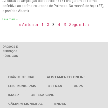
As obras de ampliação da rodovia PR 151 chegaram de forma
definitiva ao perímetro urbano de Palmeira. Na manhã de hoje (27),
o prefeito Altamir
Leia mais »
« Anterior
1
2
3
4
5
Seguinte »
ÓRGÃOS E
SERVIÇOS
PÚBLICOS
DIÁRIO OFICIAL
ALISTAMENTO ONLINE
LEIS MUNICIPAIS
DETRAN
RPPS
IMASP
DEFESA CIVIL
CÂMARA MUNICIPAL
BNDES