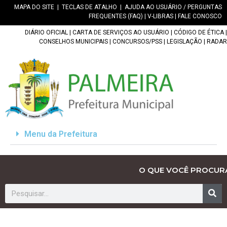
MAPA DO SITE
|
TECLAS DE ATALHO
|
AJUDA AO USUÁRIO / PERGUNTAS
FREQUENTES (FAQ)
|
V-LIBRAS
|
FALE CONOSCO
DIÁRIO OFICIAL
|
CARTA DE SERVIÇOS AO USUÁRIO
|
CÓDIGO DE ÉTICA
|
CONSELHOS MUNICIPAIS
|
CONCURSOS/PSS
|
LEGISLAÇÃO
|
RADAR
Menu da Prefeitura
O QUE VOCÊ PROCUR