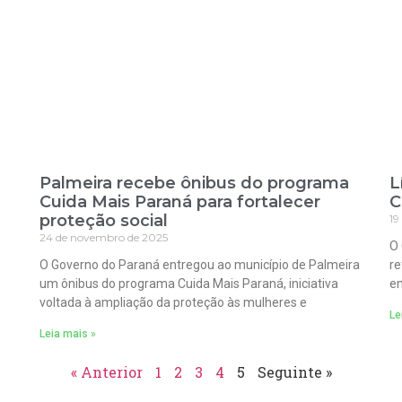
Palmeira recebe ônibus do programa
L
Cuida Mais Paraná para fortalecer
C
proteção social
19
24 de novembro de 2025
O 
O Governo do Paraná entregou ao município de Palmeira
re
um ônibus do programa Cuida Mais Paraná, iniciativa
em
voltada à ampliação da proteção às mulheres e
Le
Leia mais »
« Anterior
1
2
3
4
5
Seguinte »