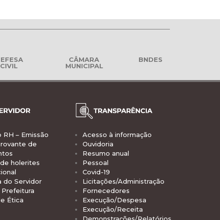
EFESA
CÂMARA
BNDES
CIVIL
MUNICIPAL
o RH – Emissão
Acesso à informação
rovante de
Ouvidoria
ntos
Resumo anual
de holerites
Pessoal
ional
Covid-19
a do Servidor
Licitações/Administração
Prefeitura
Fornecedores
e Ética
Execução/Despesa
Execução/Receita
Demonstrações/Relatórios