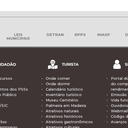
LEIS
DETRAN
RPPS
IMASP
D
MUNICIPAIS
cursos
Onde comer
Portal d
Onde dormir
do comp
tos dos PSSs
Calendário turístico
rendime
o Público
Inventário turístico
Emissão 
Museu Cemitério
Vida func
/SIC
Palmeira em Madeira
Ouvidori
Atrativos naturais
Webmail 
Atrativos históricos
Código d
lixo
Atrativos gastronômicos
Avanços
 emprego
Atrativos culturais