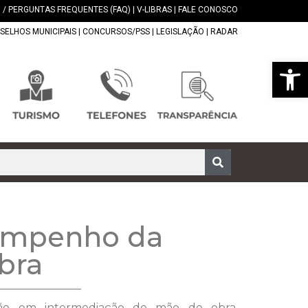
 / PERGUNTAS FREQUENTES (FAQ)
|
V-LIBRAS
|
FALE CONOSCO
SELHOS MUNICIPAIS
|
CONCURSOS/PSS
|
LEGISLAÇÃO
|
RADAR
Abrir 
empenho da
bra
ão em intermediação de mão de obra,