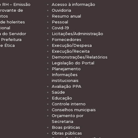
o RH – Emissão
Acesso à informação
rovante de
Ouvidoria
ntos
Resumo anual
de holerites
Pessoal
ional
Covid-19
a do Servidor
Licitações/Administração
Prefeitura
Fornecedores
e Ética
Execução/Despesa
Execução/Receita
Demonstrações/Relatórios
Legislação do Portal
Planejamento
Informações
institucionais
Avaliação PPA
Saúde
Educação
Controle interno
Conselhos municipais
Orçamento por
Secretaria
Boas práticas
Obras públicas