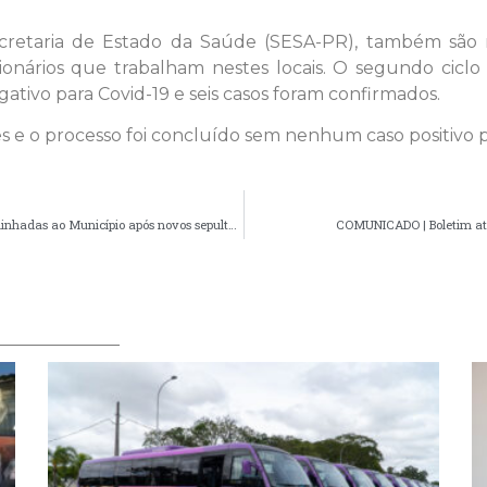
etaria de Estado da Saúde (SESA-PR), também são r
ionários que trabalham nestes locais. O segundo cic
ativo para Covid-19 e seis casos foram confirmados.
es e o processo foi concluído sem nenhum caso positivo p
Meio Ambiente solicita que certidões de óbitos sejam encaminhadas ao Município após novos sepultamentos
COMUNICADO | Boletim atu