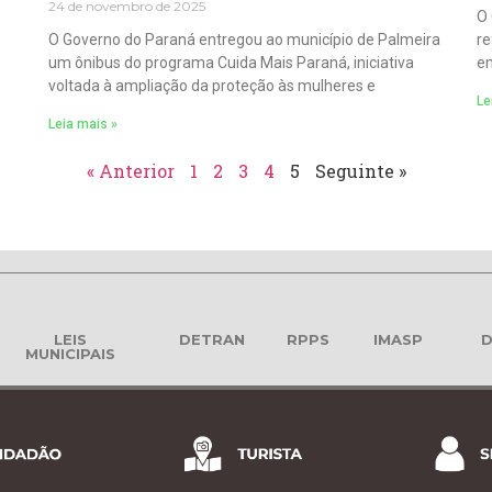
24 de novembro de 2025
O 
O Governo do Paraná entregou ao município de Palmeira
re
um ônibus do programa Cuida Mais Paraná, iniciativa
em
voltada à ampliação da proteção às mulheres e
Le
Leia mais »
« Anterior
1
2
3
4
5
Seguinte »
LEIS
DETRAN
RPPS
IMASP
D
MUNICIPAIS