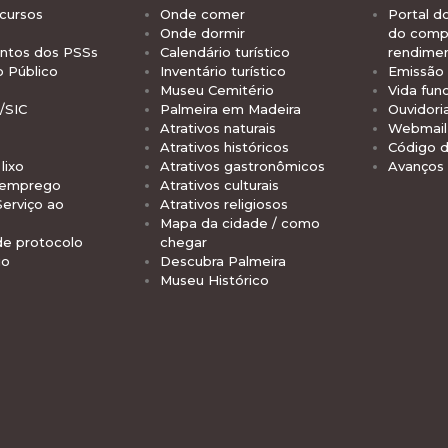
cursos
Onde comer
Portal d
Onde dormir
do comp
tos dos PSSs
Calendário turístico
rendime
o Público
Inventário turístico
Emissão 
Museu Cemitério
Vida func
/SIC
Palmeira em Madeira
Ouvidori
Atrativos naturais
Webmail 
Atrativos históricos
Código d
lixo
Atrativos gastronômicos
Avanços
 emprego
Atrativos culturais
Serviço ao
Atrativos religiosos
Mapa da cidade / como
de protocolo
chegar
io
Descubra Palmeira
Museu Histórico