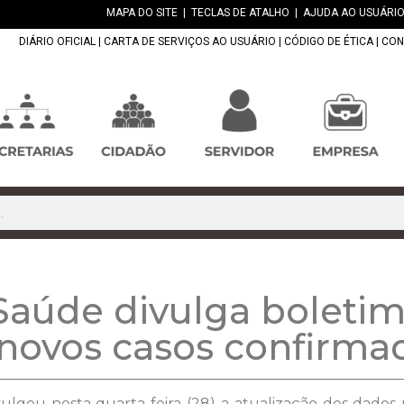
MAPA DO SITE
|
TECLAS DE ATALHO
|
AJUDA AO USUÁRIO
DIÁRIO OFICIAL
|
CARTA DE SERVIÇOS AO USUÁRIO
|
CÓDIGO DE ÉTICA
|
CON
úde divulga boletim 
 novos casos confirma
ulgou nesta quarta-feira (28) a atualização dos dados