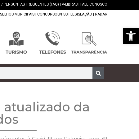
 / PERGUNTAS FREQUENTES (FAQ)
|
V-LIBRAS
|
FALE CONOSCO
SELHOS MUNICIPAIS
|
CONCURSOS/PSS
|
LEGISLAÇÃO
|
RADAR
Abrir 
atualizado da
dos
 referentes à Covid-19 em Palmeira, com 39