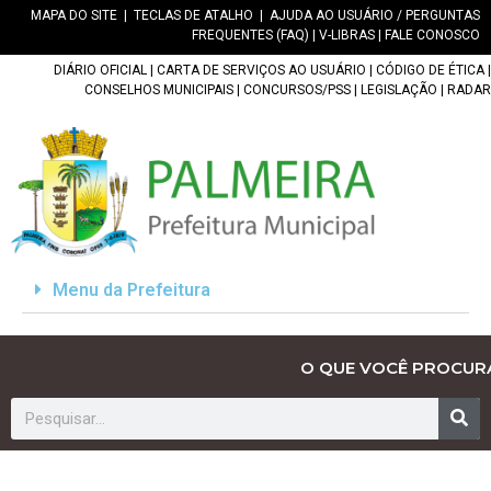
MAPA DO SITE
|
TECLAS DE ATALHO
|
AJUDA AO USUÁRIO / PERGUNTAS
FREQUENTES (FAQ)
|
V-LIBRAS
|
FALE CONOSCO
DIÁRIO OFICIAL
|
CARTA DE SERVIÇOS AO USUÁRIO
|
CÓDIGO DE ÉTICA
|
CONSELHOS MUNICIPAIS
|
CONCURSOS/PSS
|
LEGISLAÇÃO
|
RADAR
Menu da Prefeitura
O QUE VOCÊ PROCUR