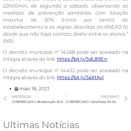
22h00min, de segunda a sábado, observando as
medidas de prevenção sanitárias com lotação
máxima de 30% (trinta por cento) do
estabelecimento e as regras descritas no ANEXO IV,
desde que não haja contato direto entre os alunos.”
(NR).
O decreto municipal nº 14.268 pode ser acessado na
íntegra através do link:
https://bit.ly/3dL89En
O decreto municipal nº 14.432 pode ser acessado na
íntegra através do link:
https://bit.ly/3eXtKvl
maio 18, 2021
ANTERIOR
PRÓXIMO
COMUNICADO | Atualização do boletim do Covid-19 apresenta 69 novos casos confirmados em Palmeira
COMUNICADO | Secretaria de Saúde confirma 24 novos casos de Covid-19 no município
Ultimas Notícias