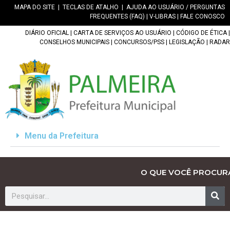
MAPA DO SITE
|
TECLAS DE ATALHO
|
AJUDA AO USUÁRIO / PERGUNTAS
FREQUENTES (FAQ)
|
V-LIBRAS
|
FALE CONOSCO
DIÁRIO OFICIAL
|
CARTA DE SERVIÇOS AO USUÁRIO
|
CÓDIGO DE ÉTICA
|
CONSELHOS MUNICIPAIS
|
CONCURSOS/PSS
|
LEGISLAÇÃO
|
RADAR
Menu da Prefeitura
O QUE VOCÊ PROCUR