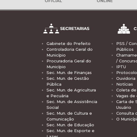
OFICIAL
ONLINE
Gabinete do Prefeito
PSS / Con
Controladoria Geral do
Públicos
Município
Chamamen
Procuradoria Geral do
/ Concurs
Município
IPTU
Sec. Mun. de Finanças
Protocolo
Sec. Mun. de Gestão
Ouvidoria
Pública
Notícias
Sec. Mun. de Agricultura
Coleta de 
e Pecuária
Vagas de
Sec. Mun. de Assistência
Carta de 
Social
Usuário
Sec. Mun. de Cultura e
Consulta 
Comunicação
O Municíp
Sec. Mun. de Educação
Sec. Mun. de Esporte e
Lazer