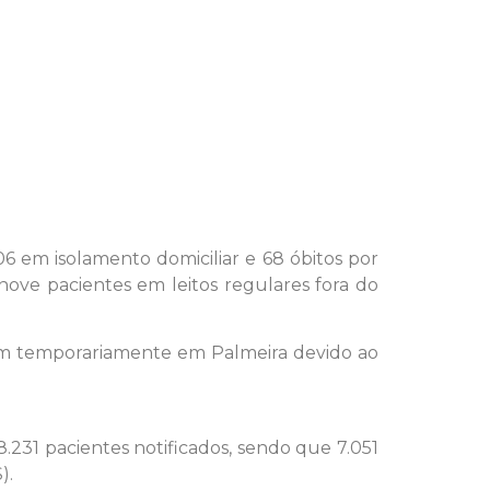
6 em isolamento domiciliar e 68 óbitos por
nove pacientes em leitos regulares fora do
em temporariamente em Palmeira devido ao
.231 pacientes notificados, sendo que 7.051
).