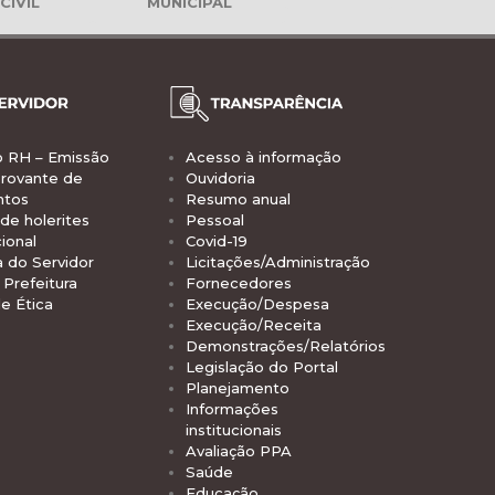
CIVIL
MUNICIPAL
o RH – Emissão
Acesso à informação
rovante de
Ouvidoria
ntos
Resumo anual
de holerites
Pessoal
ional
Covid-19
a do Servidor
Licitações/Administração
Prefeitura
Fornecedores
e Ética
Execução/Despesa
Execução/Receita
Demonstrações/Relatórios
Legislação do Portal
Planejamento
Informações
institucionais
Avaliação PPA
Saúde
Educação