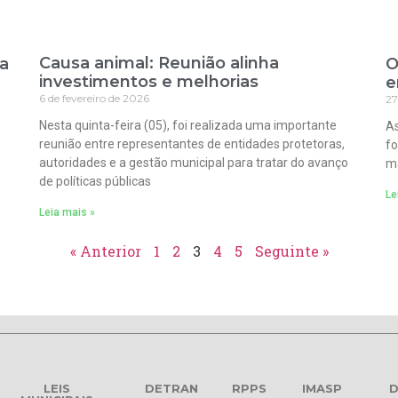
Causa animal: Reunião alinha
ra
O
investimentos e melhorias
e
6 de fevereiro de 2026
27
Nesta quinta-feira (05), foi realizada uma importante
As
reunião entre representantes de entidades protetoras,
fo
autoridades e a gestão municipal para tratar do avanço
ma
de políticas públicas
Le
Leia mais »
« Anterior
1
2
3
4
5
Seguinte »
LEIS
DETRAN
RPPS
IMASP
D