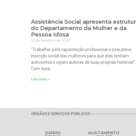
Assistência Social apresenta estrutu
do Departamento da Mulher e da
Pessoa Idosa
10 de fevereiro de 2026
“Trabalhar pela capacitação profissional e pela plena
inserção social das mulheres para que elas tenham
autonomia e sejam autoras de suas próprias histórias”.
Com essa
Leia mais »
ÓRGÃOS E SERVIÇOS PÚBLICOS
DIÁRIO
ALISTAMENTO