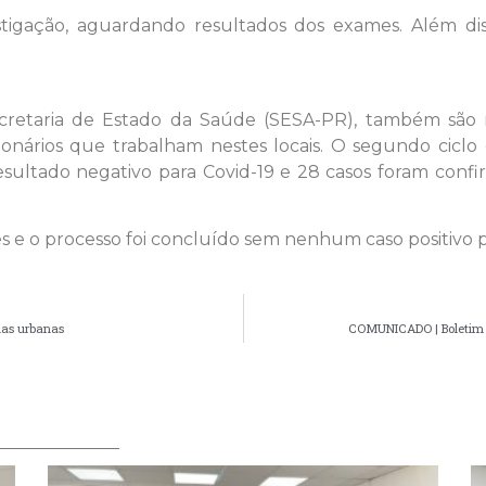
gação, aguardando resultados dos exames. Além diss
etaria de Estado da Saúde (SESA-PR), também são r
ionários que trabalham nestes locais. O segundo cic
esultado negativo para Covid-19 e 28 casos foram confi
es e o processo foi concluído sem nenhum caso positivo p
as urbanas
COMUNICADO | Boletim d