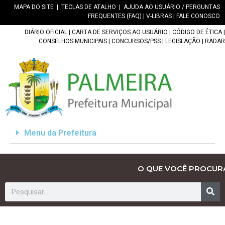
MAPA DO SITE
|
TECLAS DE ATALHO
|
AJUDA AO USUÁRIO / PERGUNTAS
FREQUENTES (FAQ)
|
V-LIBRAS
|
FALE CONOSCO
DIÁRIO OFICIAL
|
CARTA DE SERVIÇOS AO USUÁRIO
|
CÓDIGO DE ÉTICA
|
CONSELHOS MUNICIPAIS
|
CONCURSOS/PSS
|
LEGISLAÇÃO
|
RADAR
Menu da Prefeitura
O QUE VOCÊ PROCUR