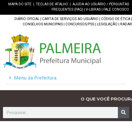
MAPA DO SITE
|
TECLAS DE ATALHO
|
AJUDA AO USUÁRIO / PERGUNTAS
FREQUENTES (FAQ)
|
V-LIBRAS
|
FALE CONOSCO
DIÁRIO OFICIAL
|
CARTA DE SERVIÇOS AO USUÁRIO
|
CÓDIGO DE ÉTICA
|
CONSELHOS MUNICIPAIS
|
CONCURSOS/PSS
|
LEGISLAÇÃO
|
RADAR
Menu da Prefeitura
O QUE VOCÊ PROCUR