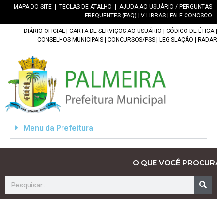
MAPA DO SITE
|
TECLAS DE ATALHO
|
AJUDA AO USUÁRIO / PERGUNTAS
FREQUENTES (FAQ)
|
V-LIBRAS
|
FALE CONOSCO
DIÁRIO OFICIAL
|
CARTA DE SERVIÇOS AO USUÁRIO
|
CÓDIGO DE ÉTICA
|
CONSELHOS MUNICIPAIS
|
CONCURSOS/PSS
|
LEGISLAÇÃO
|
RADAR
Menu da Prefeitura
O QUE VOCÊ PROCUR