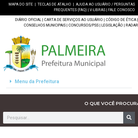
MAPA DO SITE
|
TECLAS DE ATALHO
|
AJUDA AO USUÁRIO / PERGUNTAS
FREQUENTES (FAQ)
|
V-LIBRAS
|
FALE CONOSCO
DIÁRIO OFICIAL
|
CARTA DE SERVIÇOS AO USUÁRIO
|
CÓDIGO DE ÉTICA
|
CONSELHOS MUNICIPAIS
|
CONCURSOS/PSS
|
LEGISLAÇÃO
|
RADAR
Menu da Prefeitura
O QUE VOCÊ PROCUR