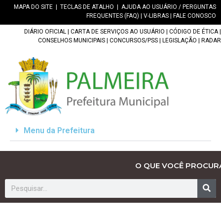
MAPA DO SITE
|
TECLAS DE ATALHO
|
AJUDA AO USUÁRIO / PERGUNTAS
FREQUENTES (FAQ)
|
V-LIBRAS
|
FALE CONOSCO
DIÁRIO OFICIAL
|
CARTA DE SERVIÇOS AO USUÁRIO
|
CÓDIGO DE ÉTICA
|
CONSELHOS MUNICIPAIS
|
CONCURSOS/PSS
|
LEGISLAÇÃO
|
RADAR
Menu da Prefeitura
O QUE VOCÊ PROCUR