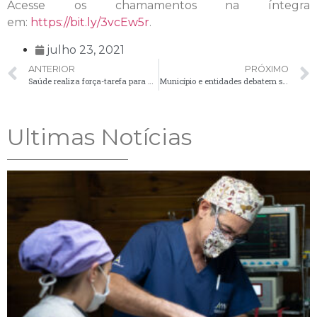
Acesse os chamamentos na íntegra
em:
https://bit.ly/3vcEw5r
.
julho 23, 2021
ANTERIOR
PRÓXIMO
Saúde realiza força-tarefa para atualizar dados no sistema de vacinação contra a Covid-19
Município e entidades debatem sobre portaria Federal que pode afetar repasses de recursos
Ultimas Notícias