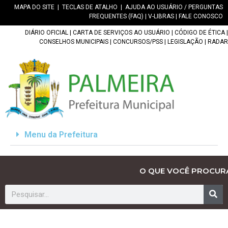
MAPA DO SITE
|
TECLAS DE ATALHO
|
AJUDA AO USUÁRIO / PERGUNTAS
FREQUENTES (FAQ)
|
V-LIBRAS
|
FALE CONOSCO
DIÁRIO OFICIAL
|
CARTA DE SERVIÇOS AO USUÁRIO
|
CÓDIGO DE ÉTICA
|
CONSELHOS MUNICIPAIS
|
CONCURSOS/PSS
|
LEGISLAÇÃO
|
RADAR
Menu da Prefeitura
O QUE VOCÊ PROCUR