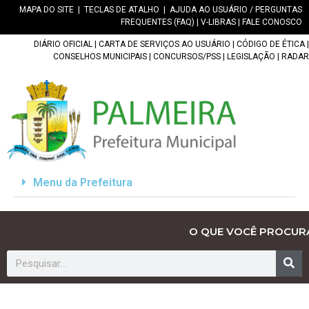
MAPA DO SITE
|
TECLAS DE ATALHO
|
AJUDA AO USUÁRIO / PERGUNTAS
FREQUENTES (FAQ)
|
V-LIBRAS
|
FALE CONOSCO
DIÁRIO OFICIAL
|
CARTA DE SERVIÇOS AO USUÁRIO
|
CÓDIGO DE ÉTICA
|
CONSELHOS MUNICIPAIS
|
CONCURSOS/PSS
|
LEGISLAÇÃO
|
RADAR
Menu da Prefeitura
O QUE VOCÊ PROCUR