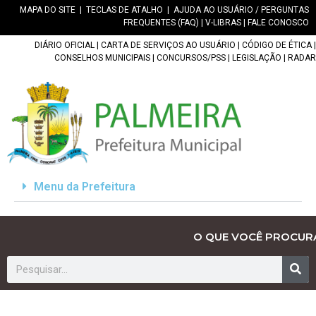
MAPA DO SITE
|
TECLAS DE ATALHO
|
AJUDA AO USUÁRIO / PERGUNTAS
FREQUENTES (FAQ)
|
V-LIBRAS
|
FALE CONOSCO
DIÁRIO OFICIAL
|
CARTA DE SERVIÇOS AO USUÁRIO
|
CÓDIGO DE ÉTICA
|
CONSELHOS MUNICIPAIS
|
CONCURSOS/PSS
|
LEGISLAÇÃO
|
RADAR
Menu da Prefeitura
O QUE VOCÊ PROCUR