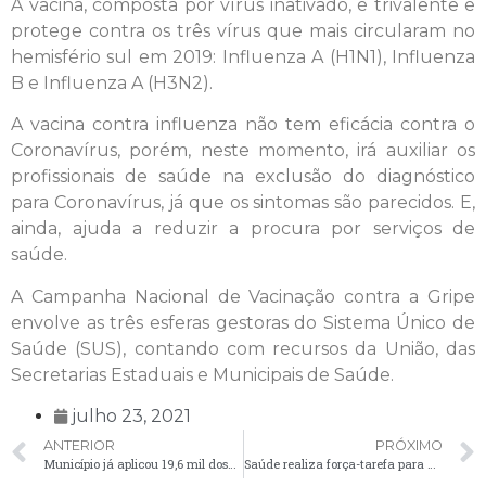
A vacina, composta por vírus inativado, é trivalente e
protege contra os três vírus que mais circularam no
hemisfério sul em 2019: Influenza A (H1N1), Influenza
B e Influenza A (H3N2).
A vacina contra influenza não tem eficácia contra o
Coronavírus, porém, neste momento, irá auxiliar os
profissionais de saúde na exclusão do diagnóstico
para Coronavírus, já que os sintomas são parecidos. E,
ainda, ajuda a reduzir a procura por serviços de
saúde.
A Campanha Nacional de Vacinação contra a Gripe
envolve as três esferas gestoras do Sistema Único de
Saúde (SUS), contando com recursos da União, das
Secretarias Estaduais e Municipais de Saúde.
julho 23, 2021
ANTERIOR
PRÓXIMO
Município já aplicou 19,6 mil doses de vacinas contra a Covid-19 em palmeirenses
Saúde realiza força-tarefa para atualizar dados no sistema de vacinação contra a Covid-19