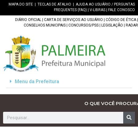
MAPA DO SITE
|
TECLAS DE ATALHO
|
AJUDA AO USUÁRIO / PERGUNTAS
FREQUENTES (FAQ)
|
V-LIBRAS
|
FALE CONOSCO
DIÁRIO OFICIAL
|
CARTA DE SERVIÇOS AO USUÁRIO
|
CÓDIGO DE ÉTICA
|
CONSELHOS MUNICIPAIS
|
CONCURSOS/PSS
|
LEGISLAÇÃO
|
RADAR
Menu da Prefeitura
O QUE VOCÊ PROCUR