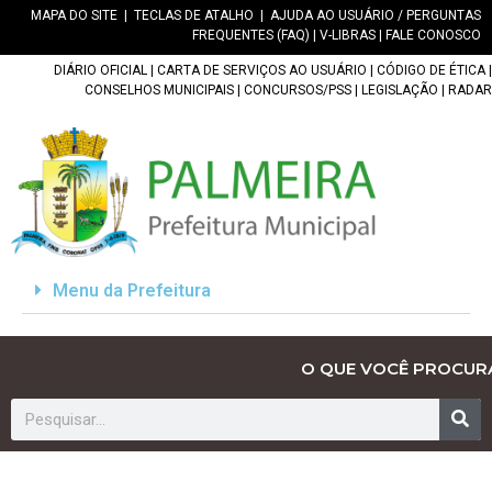
MAPA DO SITE
|
TECLAS DE ATALHO
|
AJUDA AO USUÁRIO / PERGUNTAS
FREQUENTES (FAQ)
|
V-LIBRAS
|
FALE CONOSCO
DIÁRIO OFICIAL
|
CARTA DE SERVIÇOS AO USUÁRIO
|
CÓDIGO DE ÉTICA
|
CONSELHOS MUNICIPAIS
|
CONCURSOS/PSS
|
LEGISLAÇÃO
|
RADAR
Menu da Prefeitura
O QUE VOCÊ PROCUR