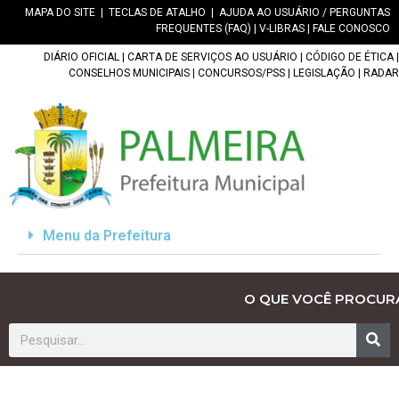
MAPA DO SITE
|
TECLAS DE ATALHO
|
AJUDA AO USUÁRIO / PERGUNTAS
FREQUENTES (FAQ)
|
V-LIBRAS
|
FALE CONOSCO
DIÁRIO OFICIAL
|
CARTA DE SERVIÇOS AO USUÁRIO
|
CÓDIGO DE ÉTICA
|
CONSELHOS MUNICIPAIS
|
CONCURSOS/PSS
|
LEGISLAÇÃO
|
RADAR
Menu da Prefeitura
O QUE VOCÊ PROCUR