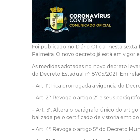
Foi publicado no Diário Oficial nesta sext
Palmeira. O novo decreto já está em vigor e 
As medidas adotadas no novo decreto leva
do Decreto Estadual nº 8705/2021. Em relaç
– Art. 1º. Fica prorrogada a vigência do De
– Art. 2º. Revoga o artigo 2º e seus parágra
– Art. 3º. Altera o parágrafo único do arti
balizada pelo certificado de vistoria emit
– Art. 4º. Revoga o artigo 5º do Decreto Mun