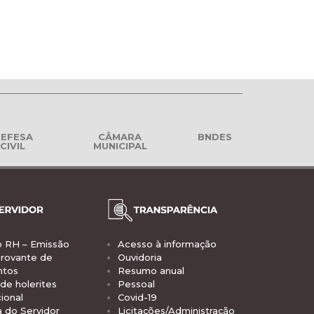
EFESA
CÂMARA
BNDES
CIVIL
MUNICIPAL
o RH – Emissão
Acesso à informação
rovante de
Ouvidoria
ntos
Resumo anual
de holerites
Pessoal
ional
Covid-19
a do Servidor
Licitações/Administração