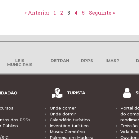
« Anterior
1
2
3
4
5
Seguinte »
LEIS
DETRAN
RPPS
IMASP
D
MUNICIPAIS
cursos
Onde comer
Portal d
Onde dormir
do comp
tos dos PSSs
Calendário turístico
rendime
o Público
Inventário turístico
Emissão 
Museu Cemitério
Vida func
/SIC
Palmeira em Madeira
Ouvidori