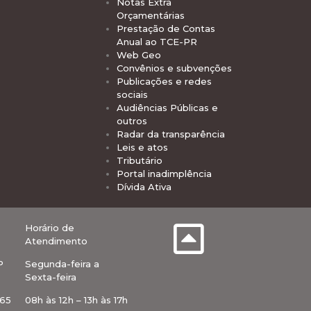
Notas Extra
Orçamentárias
Prestação de Contas
Anual ao TCE-PR
Web Geo
Convênios e subvenções
Publicações e redes
sociais
Audiências Públicas e
outros
Radar da transparência
Leis e atos
Tributário
Portal inadimplência
Dívida Ativa
Horário de
Atendimento
P
Segunda-feira a
Sexta-feira
-65
08h às 12h – 13h às 17h