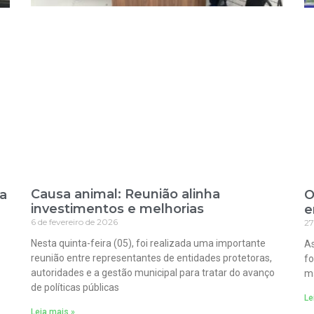
Causa animal: Reunião alinha
ra
O
investimentos e melhorias
e
6 de fevereiro de 2026
27
Nesta quinta-feira (05), foi realizada uma importante
As
reunião entre representantes de entidades protetoras,
fo
autoridades e a gestão municipal para tratar do avanço
ma
de políticas públicas
Le
Leia mais »