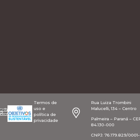
Termos de
Rua Luiza Trombini
uso e
Malucelli, 134 – Centro
política de
Palmeira – Paraná – CE
privacidade
84.130-000
CNPJ: 76.179.829/0001