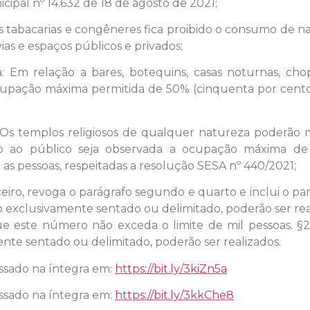
icipal nº 14.632 de 18 de agosto de 2021;
 Nas tabacarias e congêneres fica proibido o consumo de n
s e espaços públicos e privados;
ra: Em relação a bares, botequins, casas noturnas, cho
ocupação máxima permitida de 50% (cinquenta por cento
ra: Os templos religiosos de qualquer natureza poderão 
 ao público seja observada a ocupação máxima de 
s pessoas, respeitadas a resolução SESA nº 440/2021;
erceiro, revoga o parágrafo segundo e quarto e inclui o p
co exclusivamente sentado ou delimitado, poderão ser r
ue este número não exceda o limite de mil pessoas. §
nte sentado ou delimitado, poderão ser realizados.
essado na íntegra em:
https://bit.ly/3kiZn5a
essado na íntegra em:
https://bit.ly/3kkChe8