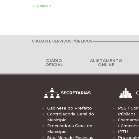
Leia mais »
ÓRGÃOS E SERVIÇOS PÚBLICOS
DIÁRIO
ALISTAMENTO
OFICIAL
ONLINE
Gabinete do Prefeito
PSS / Con
Controladoria Geral do
Públicos
Município
Chamamen
Procuradoria Geral do
/ Concurs
Município
IPTU
Sec. Mun. de Finanças
Protocolo