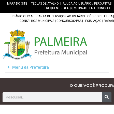
MAPA DO SITE
|
TECLAS DE ATALHO
|
AJUDA AO USUÁRIO / PERGUNTAS
FREQUENTES (FAQ)
|
V-LIBRAS
|
FALE CONOSCO
DIÁRIO OFICIAL
|
CARTA DE SERVIÇOS AO USUÁRIO
|
CÓDIGO DE ÉTICA
|
CONSELHOS MUNICIPAIS
|
CONCURSOS/PSS
|
LEGISLAÇÃO
|
RADAR
Menu da Prefeitura
O QUE VOCÊ PROCUR