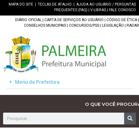
MAPA DO SITE
|
TECLAS DE ATALHO
|
AJUDA AO USUÁRIO / PERGUNTAS
FREQUENTES (FAQ)
|
V-LIBRAS
|
FALE CONOSCO
DIÁRIO OFICIAL
|
CARTA DE SERVIÇOS AO USUÁRIO
|
CÓDIGO DE ÉTICA
|
CONSELHOS MUNICIPAIS
|
CONCURSOS/PSS
|
LEGISLAÇÃO
|
RADAR
Menu da Prefeitura
O QUE VOCÊ PROCUR