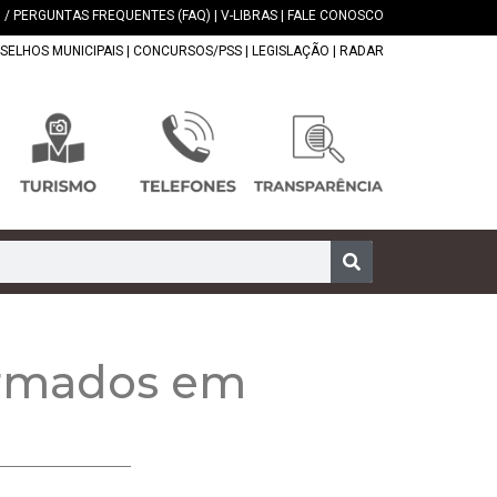
 / PERGUNTAS FREQUENTES (FAQ)
|
V-LIBRAS
|
FALE CONOSCO
SELHOS MUNICIPAIS
|
CONCURSOS/PSS
|
LEGISLAÇÃO
|
RADAR
firmados em