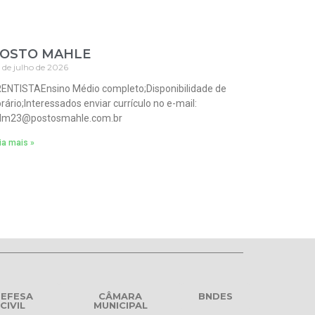
OSTO MAHLE
 de julho de 2026
ENTISTAEnsino Médio completo;Disponibilidade de
rário;Interessados enviar currículo no e-mail:
dm23@postosmahle.com.br
ia mais »
EFESA
CÂMARA
BNDES
CIVIL
MUNICIPAL