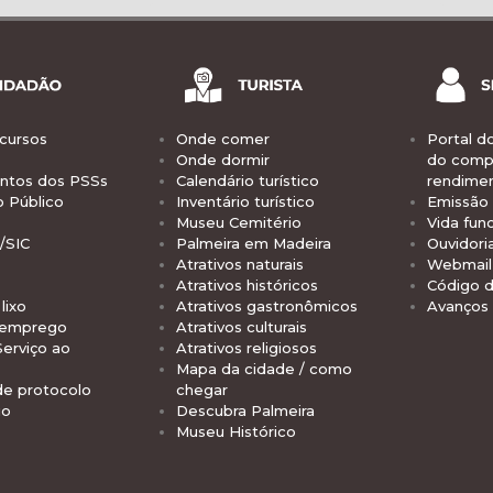
cursos
Onde comer
Portal d
Onde dormir
do comp
tos dos PSSs
Calendário turístico
rendime
o Público
Inventário turístico
Emissão 
Museu Cemitério
Vida func
/SIC
Palmeira em Madeira
Ouvidori
Atrativos naturais
Webmail 
Atrativos históricos
Código d
lixo
Atrativos gastronômicos
Avanços
 emprego
Atrativos culturais
Serviço ao
Atrativos religiosos
Mapa da cidade / como
de protocolo
chegar
io
Descubra Palmeira
Museu Histórico