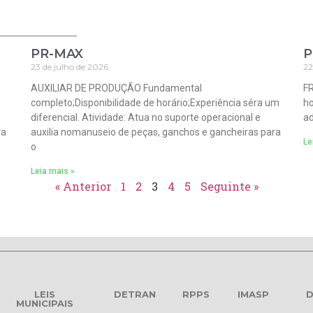
PR-MAX
P
23 de julho de 2026
22
AUXILIAR DE PRODUÇÃO Fundamental
FR
completo;Disponibilidade de horário;Experiência séra um
ho
diferencial. Atividade: Atua no suporte operacional e
a
ra
auxilia nomanuseio de peças, ganchos e gancheiras para
Le
o
Leia mais »
« Anterior
1
2
3
4
5
Seguinte »
LEIS
DETRAN
RPPS
IMASP
D
MUNICIPAIS