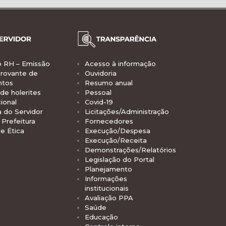
o RH – Emissão
Acesso à informação
rovante de
Ouvidoria
ntos
Resumo anual
de holerites
Pessoal
ional
Covid-19
a do Servidor
Licitações/Administração
Prefeitura
Fornecedores
e Ética
Execução/Despesa
Execução/Receita
Demonstrações/Relatórios
Legislação do Portal
Planejamento
Informações
institucionais
Avaliação PPA
Saúde
Educação