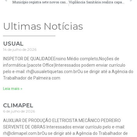
Município registra sete novos casos positivos de Covid-19
Vigilância Sanitária realiza capacitação para estabelecimentos que prestam serviços de saúde
Ultimas Notícias
USUAL
14 de julho de 2026
INSPETOR DE QUALIDADEEnsino Médio completo;Noções de
informática (pacote Office)Interessados podem enviar currículo
pelo e-mail: rh@usualetiquetas.com.brOu se dirigir até a Agência do
Trabalhador de Palmeira com
Leia mais »
CLIMAPEL
6 de julho de 2026
AUXILIAR DE PRODUÇÃO ELETRICISTA MECÂNICO PEDREIRO
SERVENTE DE OBRAS Interessados enviar currículo pelo e-mail:
rh@climapel.com.brOu se dirigir até a Agência do Trabalhador de