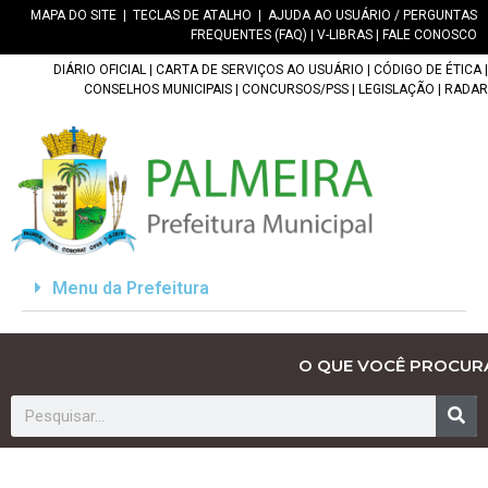
MAPA DO SITE
|
TECLAS DE ATALHO
|
AJUDA AO USUÁRIO / PERGUNTAS
FREQUENTES (FAQ)
|
V-LIBRAS
|
FALE CONOSCO
DIÁRIO OFICIAL
|
CARTA DE SERVIÇOS AO USUÁRIO
|
CÓDIGO DE ÉTICA
|
CONSELHOS MUNICIPAIS
|
CONCURSOS/PSS
|
LEGISLAÇÃO
|
RADAR
Menu da Prefeitura
O QUE VOCÊ PROCUR