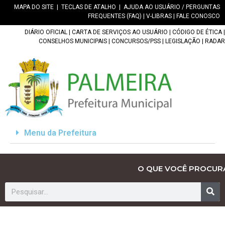
MAPA DO SITE
|
TECLAS DE ATALHO
|
AJUDA AO USUÁRIO / PERGUNTAS
FREQUENTES (FAQ)
|
V-LIBRAS
|
FALE CONOSCO
DIÁRIO OFICIAL
|
CARTA DE SERVIÇOS AO USUÁRIO
|
CÓDIGO DE ÉTICA
|
CONSELHOS MUNICIPAIS
|
CONCURSOS/PSS
|
LEGISLAÇÃO
|
RADAR
Menu da Prefeitura
O QUE VOCÊ PROCUR