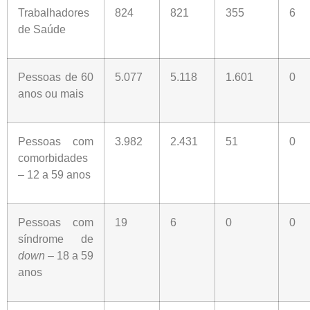
Trabalhadores
824
821
355
6
de Saúde
Pessoas de 60
5.077
5.118
1.601
0
anos ou mais
Pessoas com
3.982
2.431
51
0
comorbidades
– 12 a 59 anos
Pessoas com
19
6
0
0
síndrome de
down
– 18 a 59
anos