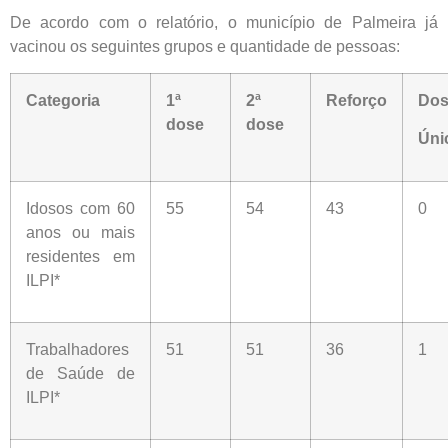
De acordo com o relatório, o município de Palmeira já
vacinou os seguintes grupos e quantidade de pessoas:
Categoria
1ª
2ª
Reforço
Dos
dose
dose
Úni
Idosos com 60
55
54
43
0
anos ou mais
residentes em
ILPI*
Trabalhadores
51
51
36
1
de Saúde de
ILPI*