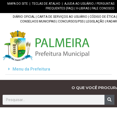
MAPA DO SITE
|
TECLAS DE ATALHO
|
AJUDA AO USUÁRIO / PERGUNTAS
FREQUENTES (FAQ)
|
V-LIBRAS
|
FALE CONOSCO
DIÁRIO OFICIAL
|
CARTA DE SERVIÇOS AO USUÁRIO
|
CÓDIGO DE ÉTICA
|
CONSELHOS MUNICIPAIS
|
CONCURSOS/PSS
|
LEGISLAÇÃO
|
RADAR
Menu da Prefeitura
O QUE VOCÊ PROCUR