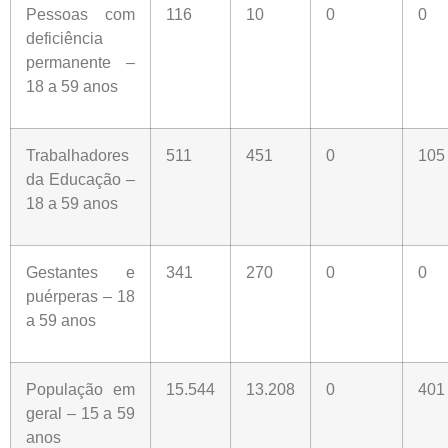
Pessoas com
116
10
0
0
deficiência
permanente –
18 a 59 anos
Trabalhadores
511
451
0
105
da Educação –
18 a 59 anos
Gestantes e
341
270
0
0
puérperas – 18
a 59 anos
População em
15.544
13.208
0
401
geral – 15 a 59
anos