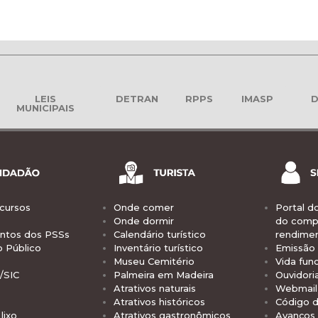
LEIS
DETRAN
RPPS
IMASP
D
MUNICIPAIS
cursos
Onde comer
Portal d
Onde dormir
do comp
tos dos PSSs
Calendário turístico
rendime
o Público
Inventário turístico
Emissão 
Museu Cemitério
Vida func
/SIC
Palmeira em Madeira
Ouvidori
Atrativos naturais
Webmail 
Atrativos históricos
Código d
lixo
Atrativos gastronômicos
Avanços