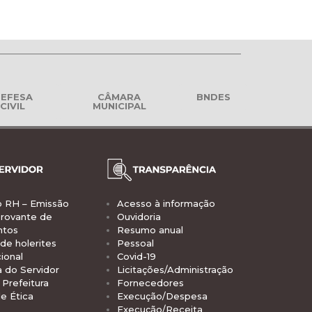
EFESA
CÂMARA
BNDES
CIVIL
MUNICIPAL
o RH – Emissão
Acesso à informação
rovante de
Ouvidoria
ntos
Resumo anual
de holerites
Pessoal
ional
Covid-19
a do Servidor
Licitações/Administração
Prefeitura
Fornecedores
e Ética
Execução/Despesa
Execução/Receita