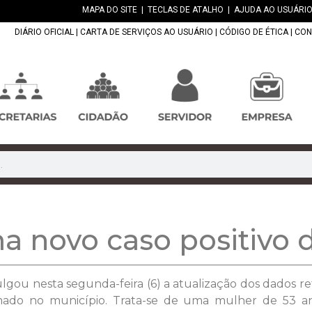
MAPA DO SITE
|
TECLAS DE ATALHO
|
AJUDA AO USUÁRIO
DIÁRIO OFICIAL
|
CARTA DE SERVIÇOS AO USUÁRIO
|
CÓDIGO DE ÉTICA
|
CON
a novo caso positivo 
lgou nesta segunda-feira (6) a atualização dos dados r
mado no município. Trata-se de uma mulher de 53 an