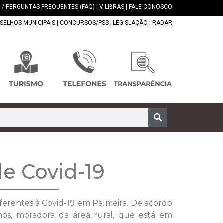
 / PERGUNTAS FREQUENTES (FAQ)
|
V-LIBRAS
|
FALE CONOSCO
SELHOS MUNICIPAIS
|
CONCURSOS/PSS
|
LEGISLAÇÃO
|
RADAR
de Covid-19
eferentes à Covid-19 em Palmeira. De acordo
os, moradora da área rural, que está em