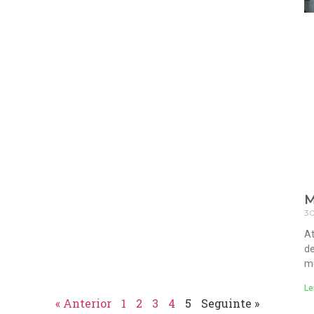
M
30
At
de
mu
Le
« Anterior
1
2
3
4
5
Seguinte »