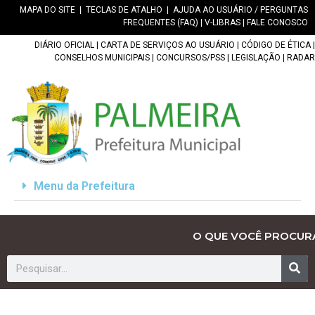
MAPA DO SITE
|
TECLAS DE ATALHO
|
AJUDA AO USUÁRIO / PERGUNTAS
FREQUENTES (FAQ)
|
V-LIBRAS
|
FALE CONOSCO
DIÁRIO OFICIAL
|
CARTA DE SERVIÇOS AO USUÁRIO
|
CÓDIGO DE ÉTICA
|
CONSELHOS MUNICIPAIS
|
CONCURSOS/PSS
|
LEGISLAÇÃO
|
RADAR
Menu da Prefeitura
O QUE VOCÊ PROCUR