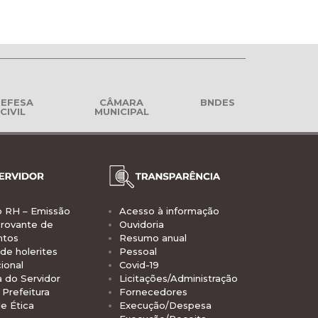
EFESA
CÂMARA
BNDES
CIVIL
MUNICIPAL
o RH – Emissão
Acesso à informação
rovante de
Ouvidoria
ntos
Resumo anual
de holerites
Pessoal
ional
Covid-19
a do Servidor
Licitações/Administração
Prefeitura
Fornecedores
e Ética
Execução/Despesa