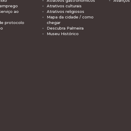
lixo
Atrativos gastronômicos
Avanços
 emprego
Atrativos culturais
Serviço ao
Atrativos religiosos
Mapa da cidade / como
de protocolo
chegar
io
Descubra Palmeira
Museu Histórico