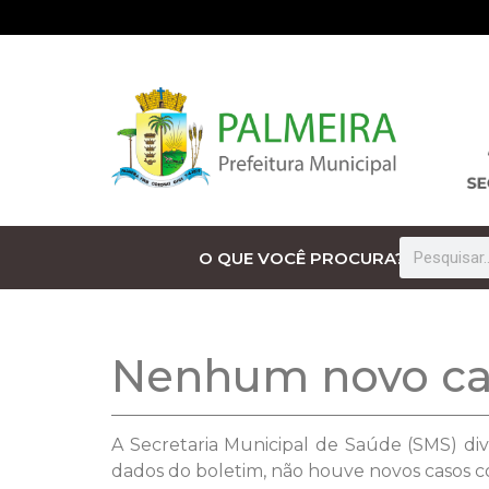
O QUE VOCÊ PROCURA?
Nenhum novo cas
A Secretaria Municipal de Saúde (SMS) div
dados do boletim, não houve novos casos co