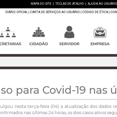
MAPA DO SITE
|
TECLAS DE ATALHO
|
AJUDA AO USUÁRIO
DIÁRIO OFICIAL
|
CARTA DE SERVIÇOS AO USUÁRIO
|
CÓDIGO DE ÉTICA
|
CON
o para Covid-19 nas ú
ulgou nesta terça-feira (04) a atualização dos dados 
nfirmados nas últimas 24 horas, os dois casos ativos se