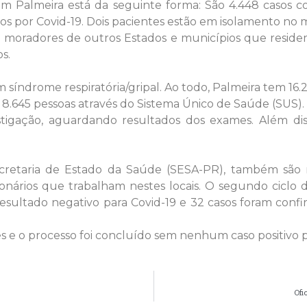
m Palmeira está da seguinte forma: São 4.448 casos c
tos por Covid-19. Dois pacientes estão em isolamento no
moradores de outros Estados e municípios que resid
s.
ndrome respiratória/gripal. Ao todo, Palmeira tem 16.26
m 8.645 pessoas através do Sistema Único de Saúde (SUS).
gação, aguardando resultados dos exames. Além disso
etaria de Estado da Saúde (SESA-PR), também são r
ionários que trabalham nestes locais. O segundo ciclo
resultado negativo para Covid-19 e 32 casos foram conf
es e o processo foi concluído sem nenhum caso positivo p
Ofi