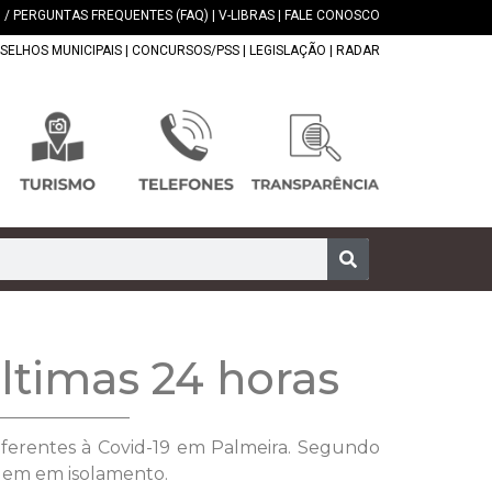
 / PERGUNTAS FREQUENTES (FAQ)
|
V-LIBRAS
|
FALE CONOSCO
SELHOS MUNICIPAIS
|
CONCURSOS/PSS
|
LEGISLAÇÃO
|
RADAR
ltimas 24 horas
referentes à Covid-19 em Palmeira. Segundo
guem em isolamento.