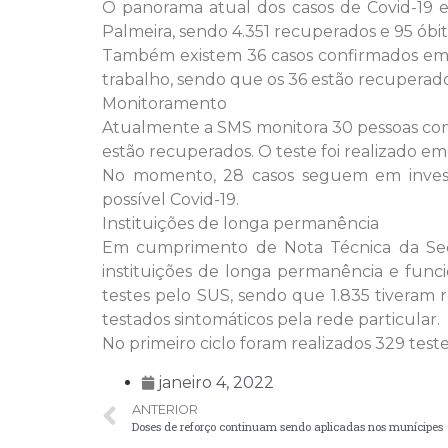
O panorama atual dos casos de Covid-19 e
Palmeira, sendo 4.351 recuperados e 95 óbi
Também existem 36 casos confirmados em 
trabalho, sendo que os 36 estão recuperado
Monitoramento
Atualmente a SMS monitora 30 pessoas com sí
estão recuperados. O teste foi realizado e
No momento, 28 casos seguem em investi
possível Covid-19.
Instituições de longa permanência
Em cumprimento de Nota Técnica da Secr
instituições de longa permanência e func
testes pelo SUS, sendo que 1.835 tiveram 
testados sintomáticos pela rede particular.
No primeiro ciclo foram realizados 329 test
janeiro 4, 2022
ANTERIOR
Doses de reforço continuam sendo aplicadas nos munícipes