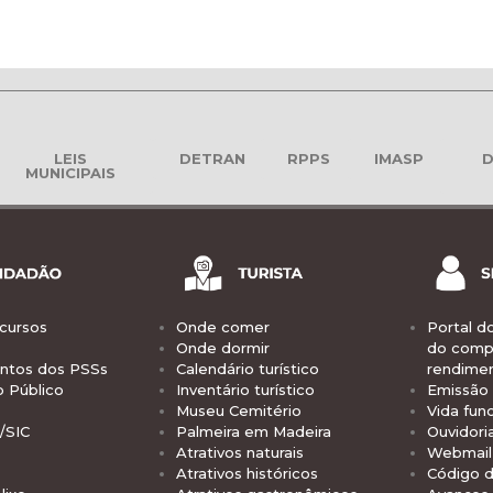
LEIS
DETRAN
RPPS
IMASP
D
MUNICIPAIS
cursos
Onde comer
Portal d
Onde dormir
do comp
tos dos PSSs
Calendário turístico
rendime
o Público
Inventário turístico
Emissão 
Museu Cemitério
Vida func
/SIC
Palmeira em Madeira
Ouvidori
Atrativos naturais
Webmail 
Atrativos históricos
Código d