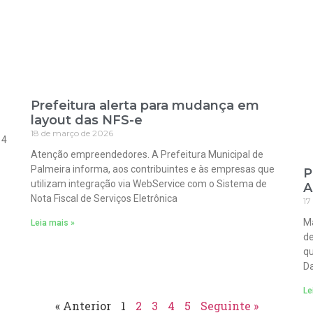
Prefeitura alerta para mudança em
layout das NFS-e
18 de março de 2026
 4
Atenção empreendedores. A Prefeitura Municipal de
Palmeira informa, aos contribuintes e às empresas que
P
utilizam integração via WebService com o Sistema de
A
Nota Fiscal de Serviços Eletrônica
17
Ma
Leia mais »
de
qu
Da
Le
« Anterior
1
2
3
4
5
Seguinte »