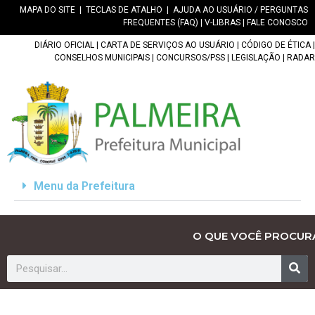
MAPA DO SITE
|
TECLAS DE ATALHO
|
AJUDA AO USUÁRIO / PERGUNTAS
FREQUENTES (FAQ)
|
V-LIBRAS
|
FALE CONOSCO
DIÁRIO OFICIAL
|
CARTA DE SERVIÇOS AO USUÁRIO
|
CÓDIGO DE ÉTICA
|
CONSELHOS MUNICIPAIS
|
CONCURSOS/PSS
|
LEGISLAÇÃO
|
RADAR
Menu da Prefeitura
O QUE VOCÊ PROCUR