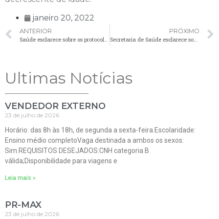
janeiro 20, 2022
ANTERIOR
PRÓXIMO
Saúde esclarece sobre os protocolos de testagem, isolamento e prazos
Secretaria de Saúde esclarece sobre Influenza H3N2, vacinação e óbito registrado
Ultimas Notícias
VENDEDOR EXTERNO
23 de julho de 2026
Horário: das 8h às 18h, de segunda a sexta-feira.Escolaridade:
Ensino médio completoVaga destinada a ambos os sexos:
Sim.REQUISITOS DESEJADOS:CNH categoria B
válida;Disponibilidade para viagens e
Leia mais »
PR-MAX
23 de julho de 2026