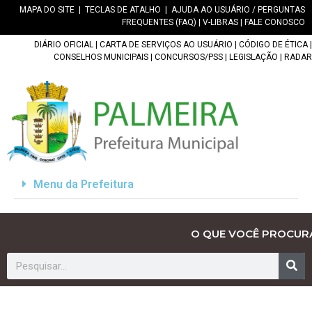
MAPA DO SITE
|
TECLAS DE ATALHO
|
AJUDA AO USUÁRIO / PERGUNTAS
FREQUENTES (FAQ)
|
V-LIBRAS
|
FALE CONOSCO
DIÁRIO OFICIAL
|
CARTA DE SERVIÇOS AO USUÁRIO
|
CÓDIGO DE ÉTICA
|
CONSELHOS MUNICIPAIS
|
CONCURSOS/PSS
|
LEGISLAÇÃO
|
RADAR
Menu da Prefeitura
O QUE VOCÊ PROCUR