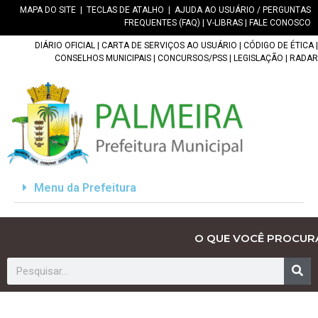
MAPA DO SITE
|
TECLAS DE ATALHO
|
AJUDA AO USUÁRIO / PERGUNTAS
FREQUENTES (FAQ)
|
V-LIBRAS
|
FALE CONOSCO
DIÁRIO OFICIAL
|
CARTA DE SERVIÇOS AO USUÁRIO
|
CÓDIGO DE ÉTICA
|
CONSELHOS MUNICIPAIS
|
CONCURSOS/PSS
|
LEGISLAÇÃO
|
RADAR
Menu da Prefeitura
O QUE VOCÊ PROCUR