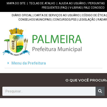
MAPA DO SITE
|
TECLAS DE ATALHO
|
AJUDA AO USUÁRIO / PERGUNTAS
FREQUENTES (FAQ)
|
V-LIBRAS
|
FALE CONOSCO
DIÁRIO OFICIAL
|
CARTA DE SERVIÇOS AO USUÁRIO
|
CÓDIGO DE ÉTICA
|
CONSELHOS MUNICIPAIS
|
CONCURSOS/PSS
|
LEGISLAÇÃO
|
RADAR
Menu da Prefeitura
O QUE VOCÊ PROCUR