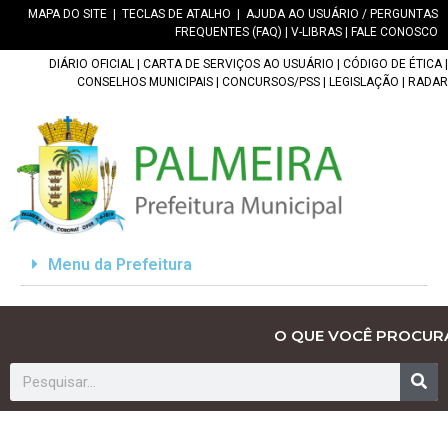
MAPA DO SITE
|
TECLAS DE ATALHO
|
AJUDA AO USUÁRIO / PERGUNTAS
FREQUENTES (FAQ)
|
V-LIBRAS
|
FALE CONOSCO
DIÁRIO OFICIAL
|
CARTA DE SERVIÇOS AO USUÁRIO
|
CÓDIGO DE ÉTICA
|
CONSELHOS MUNICIPAIS
|
CONCURSOS/PSS
|
LEGISLAÇÃO
|
RADAR
Menu da Prefeitura
O QUE VOCÊ PROCUR